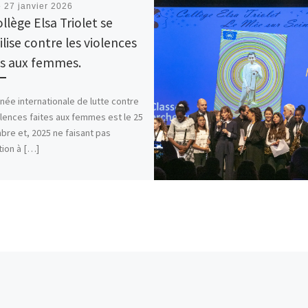
é
27 janvier 2026
llège Elsa Triolet se
lise contre les violences
es aux femmes.
rnée internationale de lutte contre
olences faites aux femmes est le 25
re et, 2025 ne faisant pas
ion à […]