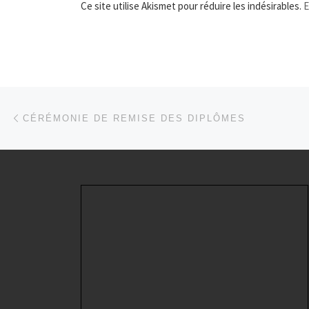
Ce site utilise Akismet pour réduire les indésirables.
E
Parcourir les articles
Article précédent
CÉRÉMONIE DE REMISE DES DIPLÔMES