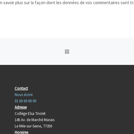
n savoir plus sur la façon dont les données de vos commentaires sont tr
RETOUR À LA LISTE DES
Contact
Nous écrire
01 60 69 00 00
Adresse
Collège Elsa Triolet
145 Av. de Marché Marais
Le Mée-sur-Seine, 77350
Horaires