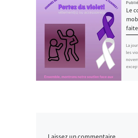
Publi
Le co
mobi
fait
La jou
les vi
novemb
except
Laissez un commentaire