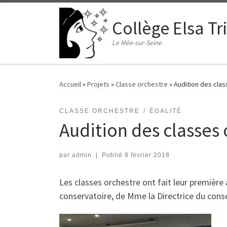
Passer au contenu
Collège Elsa Tr
Le Mée-sur-Seine
Accueil
»
Projets
»
Classe orchestre
»
Audition des clas
CLASSE ORCHESTRE
ÉGALITÉ
Audition des classes 
par
admin
|
Publié
8 février 2018
Les classes orchestre ont fait leur première 
conservatoire, de Mme la Directrice du conse