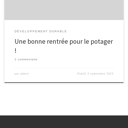
DÉVELOPPEMENT DURABLE
Une bonne rentrée pour le potager
!
1 commentaire
par
admin
Publié
3 septembre 2015