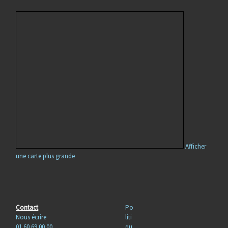
Afficher
une carte plus grande
Contact
Po
Nous écrire
liti
01 60 69 00 00
qu