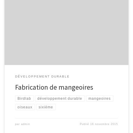
Le jeudi 12 Novembre 2015 au petit matin, un groupe d’élèves
héroïques de la classe de 6e4 (développement durable) est allé braver
le vent et le froid. Ils ont construit des mangeoires pour que nos chers
amis à plumes puissent se nourrir en sûreté sans avoir besoin
d’arpenter les rues […]
DÉVELOPPEMENT DURABLE
Fabrication de mangeoires
Birdlab
développement durable
mangeoires
oiseaux
sixième
par
admin
Publié
16 novembre 2015