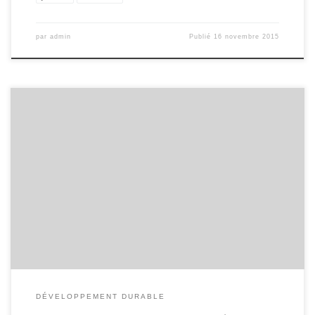
par
admin
Publié
16 novembre 2015
Le collège vient de recevoir des mains de la rectrice le label
« Établissement en Démarche de Développement Durable – Niveau 2 ».
Une petite délégation composée du principal M. Fraioli, de deux
professeurs impliqués dans le projet, MM. Grandcoin et Garibal ainsi
que deux élèves de la 6e1 de l’an dernier […]
DÉVELOPPEMENT DURABLE