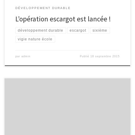
DÉVELOPPEMENT DURABLE
L’opération escargot est lancée !
développement durable
escargot
sixième
vigie nature école
par
admin
Publié
18 septembre 2015
Si nous nous sommes bien reposés tout l’été, notre potager, malgré la
sécheresse s’est bien développé ! Potirons deviendra grand. Une rangée
complète où quelques belles tomates trouvent leur voie est en pleine
croissance. On sent bon la soupe d’automne. encore quelques
semaines et chaque élève de la 6ème DD […]