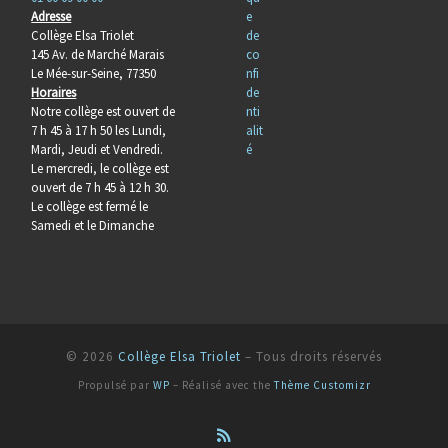
Adresse
e
Collège Elsa Triolet
de
145 Av. de Marché Marais
co
Le Mée-sur-Seine, 77350
nfi
Horaires
de
Notre collège est ouvert de
nti
7 h 45 à 17 h 50 les Lundi,
alit
Mardi, Jeudi et Vendredi.
é
Le mercredi, le collège est
ouvert de 7 h 45 à 12 h 30.
Le collège est fermé le
Samedi et le Dimanche
© 2026
Collège Elsa Triolet
– Tous droits réservés
Propulsé par
WP
– Réalisé avec the
Thème Customizr