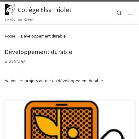
Collège Elsa Triolet
Passer au contenu
Search
Men
Le Mée-sur-Seine
Accueil
»
Développement durable
Développement durable
6 articles
Actions et projets autour du développement durable
LE SAVIEZ-VOUS ? ​Seulement 5% des téléphones fabriqués sont
recyclés ! ​Pourtant ils sont recyclables à 80%. ​Nous sommes