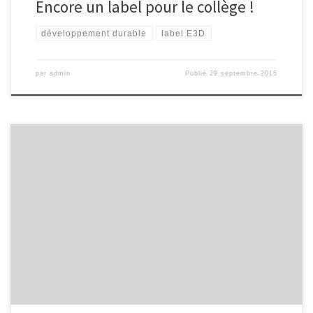
Encore un label pour le collège !
développement durable
label E3D
par
admin
Publié
29 septembre 2015
L’automne arrive avec les feuilles qui tombent, la pluie et… les
escargots ! Les élèves de la classe « développement durable » (6e4) ont
donc fabriqué des planches en bois de palettes pour offrir un abri à
nos amis les mollusques. Mais il ne s’agit que de la première étape d’un
programme […]