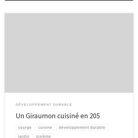
Jeudi 12 Novembre dans la matinée, la classe de 6e4 (classe
développement durable), affamée, s’est emparée d’une courge
Giraumon de 12 kg pour en faire une soupe. La malheureuse
cucurbitacée s’est retrouvée découpée en petits morceaux délicieux,
intégrés à un mélange composé d’oignons, de pommes de terre et
d’épices, le […]
DÉVELOPPEMENT DURABLE
Un Giraumon cuisiné en 205
courge
cuisine
développement durable
jardin
sixième