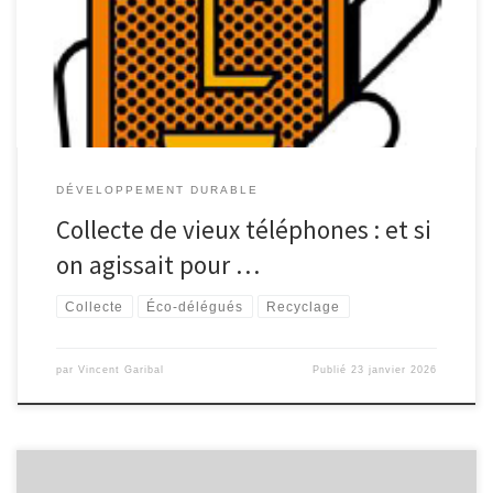
nombreux à conserver au fond d’un tiroir nos anciens smartphones ! ​
C’est pourquoi nous organisons au collège Elsa Triolet une collecte de
vieux téléphones mais aussi de tablettes et d’accessoires comme […]
DÉVELOPPEMENT DURABLE
Collecte de vieux téléphones : et si
on agissait pour …
Collecte
Éco-délégués
Recyclage
par
Vincent Garibal
Publié
23 janvier 2026