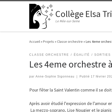
Passer au contenu
Collège Elsa Tr
Le Mée-sur-Seine
Accueil
»
Projets
»
Classe orchestre
»
Les 4eme orchestr
CLASSE ORCHESTRE
ÉGALITÉ
SORTIES
Les 4eme orchestre à
par
Anne-Sophie Sigonneau
|
Publié
17 février 20
​Pour fêter la Saint Valentin comme il se doi
Après avoir étudié l’expression de l’amour en 
​ La mezzo-soprano, Lise Nougier et le piani