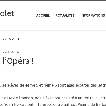
iolet
ACCUEIL
ACTUALITÉS
INFORMATIONS
e à l’Opéra !
 - VOYAGES
 l’Opéra !
23
t, les élèves de 4eme 5 et 4ème 6 sont allés écouter des lettr
classe de français, nos élèves ont assisté à un récital au stu
ste Yoan Hereau ont interprété entre autres :
Vienne
de Barba