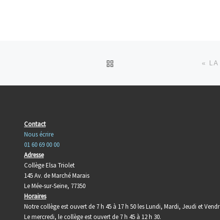
RETOUR À LA LISTE DES
« LA
Contact
Nous écrire
01 60 69 00 00
Adresse
Collège Elsa Triolet
145 Av. de Marché Marais
Le Mée-sur-Seine, 77350
Horaires
Notre collège est ouvert de 7 h 45 à 17 h 50 les Lundi, Mardi, Jeudi et Vendr
Le mercredi, le collège est ouvert de 7 h 45 à 12 h 30.