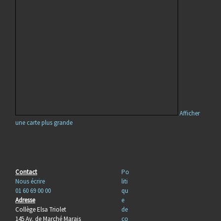
Afficher
une carte plus grande
Contact
Po
Nous écrire
liti
01 60 69 00 00
qu
Adresse
e
Collège Elsa Triolet
de
145 Av. de Marché Marais
co