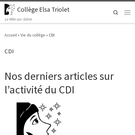
Collège Elsa Triolet
Passer au contenu
Search
Men
Le Mée-sur-Seine
Accueil
»
Vie du collège
»
CDI
CDI
Nos derniers articles sur
l’activité du CDI