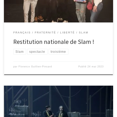
FRANÇAIS
FRATERNITÉ
LIBERTÉ
SLAM
Restitution nationale de Slam !
Slam
spectacle
troisième
par
Florence Guillien-Pinsard
Publié
24 mai 2023
Mercredi 15 mars à 19h30, malgré la grève, les 4ème1 ont pu se rendre
de manière autonome au théâtre de Sénart pour leur quatrième et