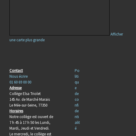
Afficher
une carte plus grande
Contact
Po
Nous écrire
liti
01 60 69 00 00
qu
Adresse
e
Collège Elsa Triolet
de
145 Av. de Marché Marais
co
Le Mée-sur-Seine, 77350
nfi
Horaires
de
Notre collège est ouvert de
nti
7 h 45 à 17 h 50 les Lundi,
alit
Mardi, Jeudi et Vendredi.
é
Le mercredi, le collège est