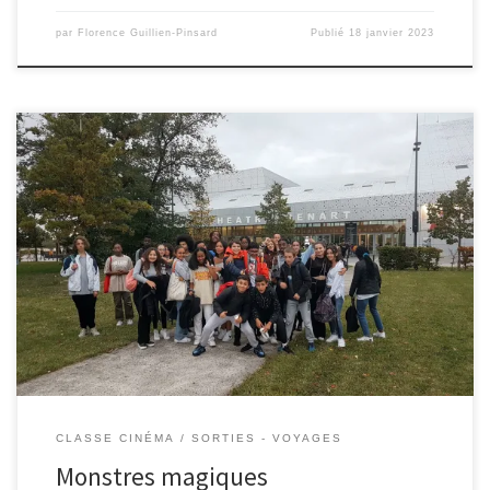
par
Florence Guillien-Pinsard
Publié
18 janvier 2023
Mercredi 5 octobre, les élèves de 4e1, la classe « cinéma », sont allés au
théâtre de Sénart. Ils ont aiguisé leurs regards de spectateurs en
découvrant « Siguifin », une danse chorégraphiée par Amala Dianor et
mettant en scène des danseurs de différentes compagnies provenant
du Sénégal, du Burkina Faso […]
CLASSE CINÉMA
SORTIES - VOYAGES
Monstres magiques