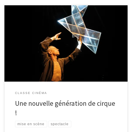
Pour la deuxième fois de l’année, les élèves de 4ème1 se sont rendus
au théâtre de Sénart pour assister à un spectacle d’arts de la piste de
Johann Le Guillerm, intitulé Terces. Pensant y observer des numéros de
cirque traditionnel, ils ont été étonnés de découvrir une autre forme de
[…]
CLASSE CINÉMA
Une nouvelle génération de cirque
!
mise en scène
spectacle