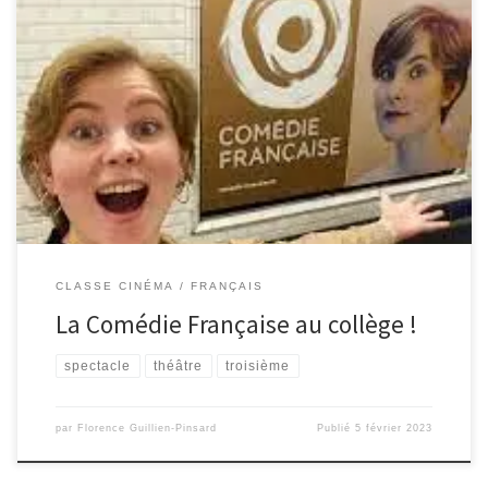
Le cours de français des 3ème3 du jeudi 2 février 2023 a été théâtral !
Les élèves ont dialogué pendant une heure avec la dernière recrue de la
troupe de la Comédie Française. Il s’agit de Marie Oppert, pensionnaire
depuis le 4 avril 2022, chanteuse et comédienne, elle a récemment […]
CLASSE CINÉMA
FRANÇAIS
La Comédie Française au collège !
spectacle
théâtre
troisième
par
Florence Guillien-Pinsard
Publié
5 février 2023