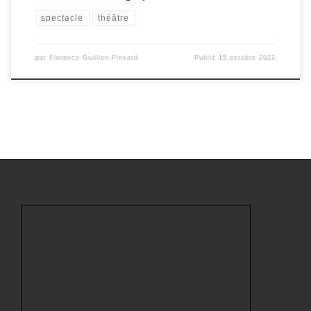
spectacle
théâtre
par
Florence Guillien-Pinsard
Publié
15 octobre 2022