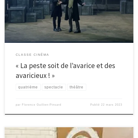
dernier spectacle sélectionné dans leur très riche année scolaire. Il
s’agissait de la célèbre pièce de Molière, L’Avare, mise en scène par
Benoît Lambert. Les […]
CLASSE CINÉMA
« La peste soit de l’avarice et des
avaricieux ! »
quatrième
spectacle
théâtre
par
Florence Guillien-Pinsard
Publié
22 mars 2023